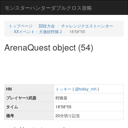
モンスターハンターダブルクロス攻略
トップページ
闘技大会
チャレンジクエストハンター
XXイベント：大連続狩猟２
18'58"55
ArenaQuest object (54)
HN
トッキー
(
@tokky_mh
)
プレイヤー1武器
狩猟笛
タイム
18'58"55
備考
20分切り記念