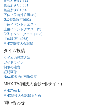
集会所★G2(132)
集会所★G3(301)
集会所★G4(518)
下位上位特殊許可(40)
G級特殊許可(603)
下位イベントクエスト
上位イベントクエスト(2)
G級イベントクエスト(68)
【体験版】(268)
MHXX闘技大会記録
タイム投稿
タイムの投稿方法
ガイドライン
制限の注意
証明画像
New3DSでの画像保存
MHX TA/闘技大会(外部サイト)
MHXTAwiki
MHX闘技大会記録まとめ
問い合わせ