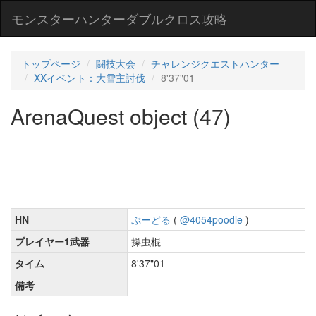
モンスターハンターダブルクロス攻略
トップページ
闘技大会
チャレンジクエストハンター
XXイベント：大雪主討伐
8'37"01
ArenaQuest object (47)
HN
ぷーどる
(
@4054poodle
)
プレイヤー1武器
操虫棍
タイム
8'37"01
備考