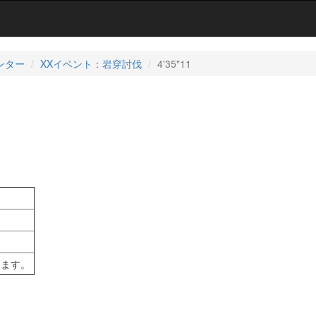
ンター
XXイベント：岩穿討伐
4'35"11
します。