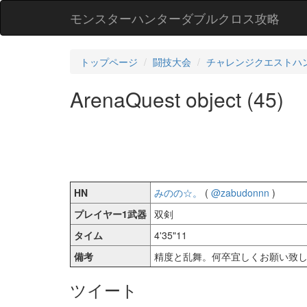
モンスターハンターダブルクロス攻略
トップページ
闘技大会
チャレンジクエストハ
ArenaQuest object (45)
HN
みのの☆。
(
@zabudonnn
)
プレイヤー1武器
双剣
タイム
4'35"11
備考
精度と乱舞。何卒宜しくお願い致
ツイート