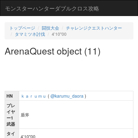
モンスターハンターダブルクロス攻略
トップページ
闘技大会
チャレンジクエストハンター
タマミツネ討伐
4'10"00
ArenaQuest object (11)
HN
ｋａｒｕｍｕ
(
@karumu_daora
)
プレ
イヤ
盾斧
ー1
武器
タイ
4'10"00