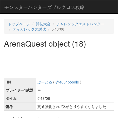
モンスターハンターダブルクロス攻略
トップページ
闘技大会
チャレンジクエストハンター
ティガレックス討伐
5'43"06
ArenaQuest object (18)
HN
ぷーどる
(
@4054poodle
)
プレイヤー1武器
弓
タイム
5'43"06
備考
貫通強化されてSがとりやすくなりました。