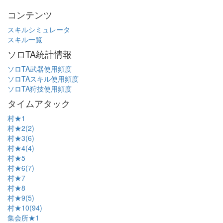
コンテンツ
スキルシミュレータ
スキル一覧
ソロTA統計情報
ソロTA武器使用頻度
ソロTAスキル使用頻度
ソロTA狩技使用頻度
タイムアタック
村★1
村★2(2)
村★3(6)
村★4(4)
村★5
村★6(7)
村★7
村★8
村★9(5)
村★10(94)
集会所★1