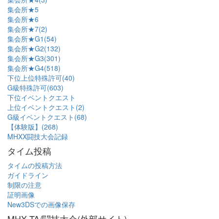
集会所★5
集会所★6
集会所★7(2)
集会所★G1(54)
集会所★G2(132)
集会所★G3(301)
集会所★G4(518)
下位上位特殊許可(40)
G級特殊許可(603)
下位イベントクエスト
上位イベントクエスト(2)
G級イベントクエスト(68)
【体験版】(268)
MHXX闘技大会記録
タイム投稿
タイムの投稿方法
ガイドライン
制限の注意
証明画像
New3DSでの画像保存
MHX TA/闘技大会(外部サイト)