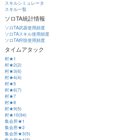
スキルシミュレータ
スキル一覧
ソロTA統計情報
ソロTA武器使用頻度
ソロTAスキル使用頻度
ソロTA狩技使用頻度
タイムアタック
村★1
村★2(2)
村★3(6)
村★4(4)
村★5
村★6(7)
村★7
村★8
村★9(5)
村★10(94)
集会所★1
集会所★2
集会所★3(5)
集会所★4(3)