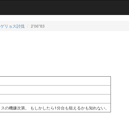
ゲリョス討伐
2'06"83
ョスの機嫌次第。 もしかしたら1分台も狙えるかも知れない。