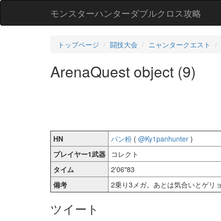
モンスターハンターダブルクロス攻略
トップページ
闘技大会
ニャンタークエスト
ArenaQuest object (9)
HN
パン粉
(
@Ky1panhunter
)
プレイヤー1武器
コレクト
タイム
2'06"83
備考
2乗り3メガ。あとは気合いとゲリ
ツイート