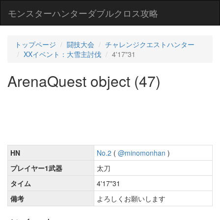
モンスターハンターダブルクロス攻略
トップページ
闘技大会
チャレンジクエストハンター
XXイベント：大雪主討伐
4'17"31
ArenaQuest object (47)
HN
No.2
(
@minomonhan
)
プレイヤー1武器
太刀
タイム
4'17"31
備考
よろしくお願いします