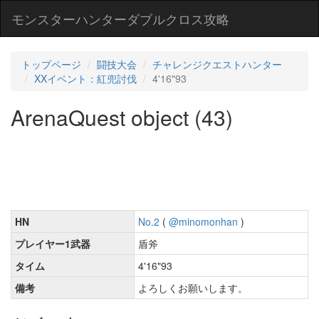
モンスターハンターダブルクロス攻略
トップページ
闘技大会
チャレンジクエストハンター
XXイベント：紅兜討伐
4'16"93
ArenaQuest object (43)
HN
No.2
(
@minomonhan
)
プレイヤー1武器
盾斧
タイム
4'16"93
備考
よろしくお願いします。