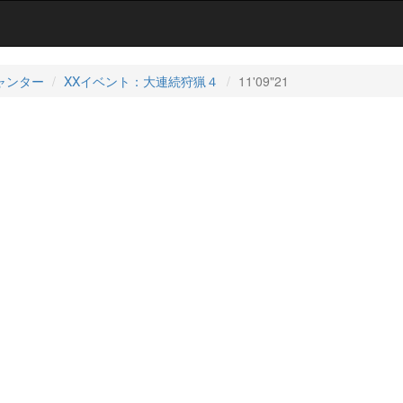
ャンター
XXイベント：大連続狩猟４
11'09"21