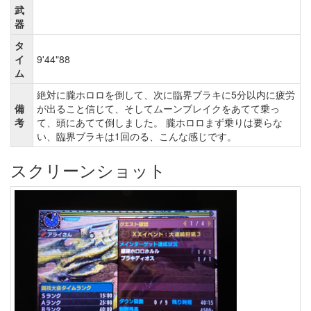
武
器
タ
イ
9'44"88
ム
絶対に朧ホロロを倒して、次に臨界ブラキに5分以内に疲労
備
が出ること信じて、そしてムーンブレイクをあてて乗っ
考
て、頭にあてて倒しました。 朧ホロロまず乗りは要らな
い、臨界ブラキは1回のる、こんな感じです。
スクリーンショット