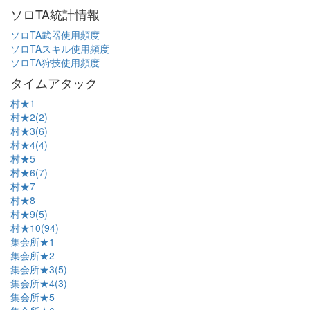
ソロTA統計情報
ソロTA武器使用頻度
ソロTAスキル使用頻度
ソロTA狩技使用頻度
タイムアタック
村★1
村★2(2)
村★3(6)
村★4(4)
村★5
村★6(7)
村★7
村★8
村★9(5)
村★10(94)
集会所★1
集会所★2
集会所★3(5)
集会所★4(3)
集会所★5