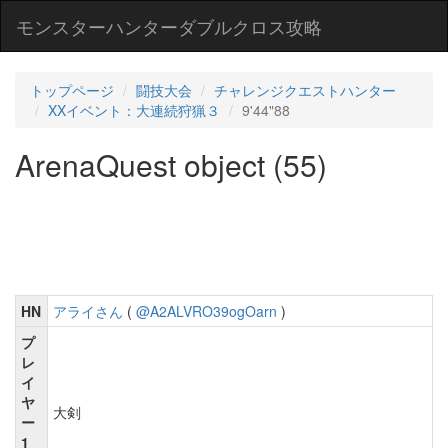
モンスターハンターダブルクロス攻略
トップページ
闘技大会
チャレンジクエストハンター
XXイベント：大連続狩猟３
9'44"88
ArenaQuest object (55)
HN
アライさん
(
@A2ALVRO39ogOarn
)
プ
レ
イ
ヤ
大剣
ー
1