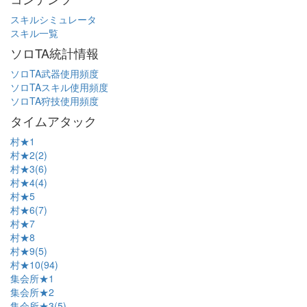
スキルシミュレータ
スキル一覧
ソロTA統計情報
ソロTA武器使用頻度
ソロTAスキル使用頻度
ソロTA狩技使用頻度
タイムアタック
村★1
村★2(2)
村★3(6)
村★4(4)
村★5
村★6(7)
村★7
村★8
村★9(5)
村★10(94)
集会所★1
集会所★2
集会所★3(5)