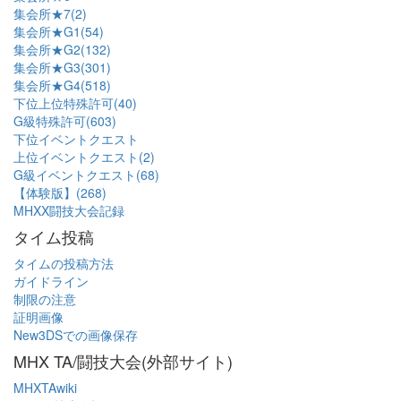
集会所★7(2)
集会所★G1(54)
集会所★G2(132)
集会所★G3(301)
集会所★G4(518)
下位上位特殊許可(40)
G級特殊許可(603)
下位イベントクエスト
上位イベントクエスト(2)
G級イベントクエスト(68)
【体験版】(268)
MHXX闘技大会記録
タイム投稿
タイムの投稿方法
ガイドライン
制限の注意
証明画像
New3DSでの画像保存
MHX TA/闘技大会(外部サイト)
MHXTAwiki