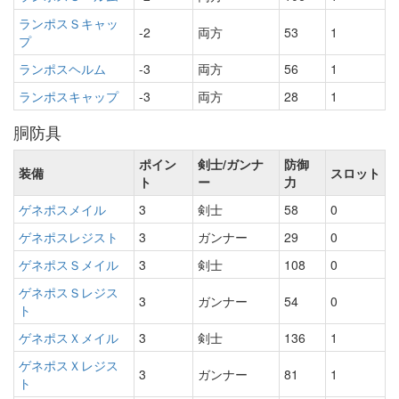
ランポスＳキャッ
-2
両方
53
1
プ
ランポスヘルム
-3
両方
56
1
ランポスキャップ
-3
両方
28
1
胴防具
ポイン
剣士/ガンナ
防御
装備
スロット
ト
ー
力
ゲネポスメイル
3
剣士
58
0
ゲネポスレジスト
3
ガンナー
29
0
ゲネポスＳメイル
3
剣士
108
0
ゲネポスＳレジス
3
ガンナー
54
0
ト
ゲネポスＸメイル
3
剣士
136
1
ゲネポスＸレジス
3
ガンナー
81
1
ト