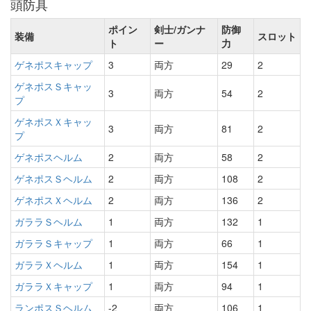
頭防具
ポイン
剣士/ガンナ
防御
装備
スロット
ト
ー
力
ゲネポスキャップ
3
両方
29
2
ゲネポスＳキャッ
3
両方
54
2
プ
ゲネポスＸキャッ
3
両方
81
2
プ
ゲネポスヘルム
2
両方
58
2
ゲネポスＳヘルム
2
両方
108
2
ゲネポスＸヘルム
2
両方
136
2
ガララＳヘルム
1
両方
132
1
ガララＳキャップ
1
両方
66
1
ガララＸヘルム
1
両方
154
1
ガララＸキャップ
1
両方
94
1
ランポスＳヘルム
-2
両方
106
1