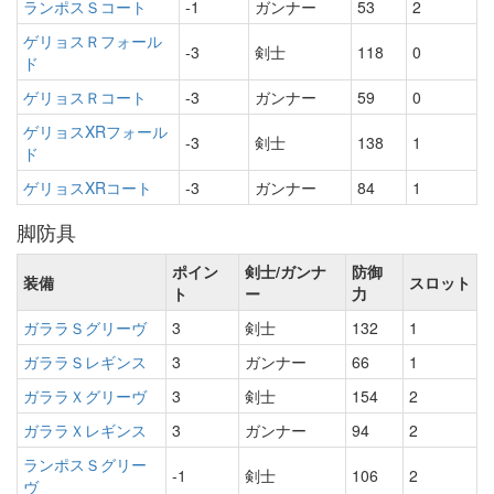
ランポスＳコート
-1
ガンナー
53
2
ゲリョスＲフォール
-3
剣士
118
0
ド
ゲリョスＲコート
-3
ガンナー
59
0
ゲリョスXRフォール
-3
剣士
138
1
ド
ゲリョスXRコート
-3
ガンナー
84
1
脚防具
ポイン
剣士/ガンナ
防御
装備
スロット
ト
ー
力
ガララＳグリーヴ
3
剣士
132
1
ガララＳレギンス
3
ガンナー
66
1
ガララＸグリーヴ
3
剣士
154
2
ガララＸレギンス
3
ガンナー
94
2
ランポスＳグリー
-1
剣士
106
2
ヴ