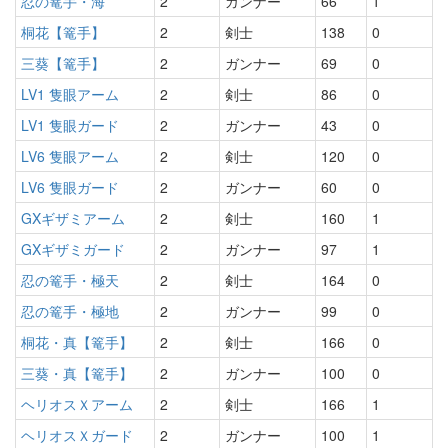
忍の篭手・海
2
ガンナー
66
1
桐花【篭手】
2
剣士
138
0
三葵【篭手】
2
ガンナー
69
0
LV1 隻眼アーム
2
剣士
86
0
LV1 隻眼ガード
2
ガンナー
43
0
LV6 隻眼アーム
2
剣士
120
0
LV6 隻眼ガード
2
ガンナー
60
0
GXギザミアーム
2
剣士
160
1
GXギザミガード
2
ガンナー
97
1
忍の篭手・極天
2
剣士
164
0
忍の篭手・極地
2
ガンナー
99
0
桐花・真【篭手】
2
剣士
166
0
三葵・真【篭手】
2
ガンナー
100
0
ヘリオスＸアーム
2
剣士
166
1
ヘリオスＸガード
2
ガンナー
100
1