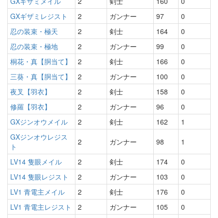
GXギザミメイル
2
剣士
160
0
GXギザミレジスト
2
ガンナー
97
0
忍の装束・極天
2
剣士
164
0
忍の装束・極地
2
ガンナー
99
0
桐花・真【胴当て】
2
剣士
166
0
三葵・真【胴当て】
2
ガンナー
100
0
夜叉【羽衣】
2
剣士
158
0
修羅【羽衣】
2
ガンナー
96
0
GXジンオウメイル
2
剣士
162
1
GXジンオウレジス
2
ガンナー
98
1
ト
LV14 隻眼メイル
2
剣士
174
0
LV14 隻眼レジスト
2
ガンナー
103
0
LV1 青電主メイル
2
剣士
176
0
LV1 青電主レジスト
2
ガンナー
105
0