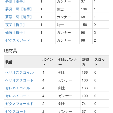
夢語【篭手】
1
ガンナー
37
1
夢見・覇【篭手】
1
剣士
136
1
夢語・覇【篭手】
1
ガンナー
68
1
夜叉【御手】
1
剣士
158
2
修羅【御手】
1
ガンナー
96
2
ゼクスＸガード
1
ガンナー
96
2
腰防具
ポイン
剣士/ガンナ
防御
スロッ
装備
ト
ー
力
ト
ヘリオスＸコイル
4
剣士
166
0
ヘリオスＸコート
4
ガンナー
100
0
セレネＸコイル
4
剣士
166
0
セレネＸコート
4
ガンナー
100
0
ゼクスフォールド
2
剣士
74
0
ゼクスコート
2
ガンナー
37
0