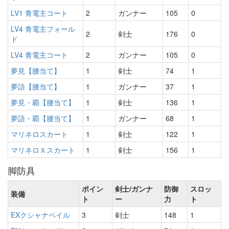
LV1 青電主コート
2
ガンナー
105
0
LV4 青電主フォール
2
剣士
176
0
ド
LV4 青電主コート
2
ガンナー
105
0
夢見【腰当て】
1
剣士
74
1
夢語【腰当て】
1
ガンナー
37
1
夢見・覇【腰当て】
1
剣士
136
1
夢語・覇【腰当て】
1
ガンナー
68
1
マリネロスカート
1
剣士
122
1
マリネロＸスカート
1
剣士
156
1
脚防具
ポイン
剣士/ガンナ
防御
スロッ
装備
ト
ー
力
ト
EXクシャナペイル
3
剣士
148
1