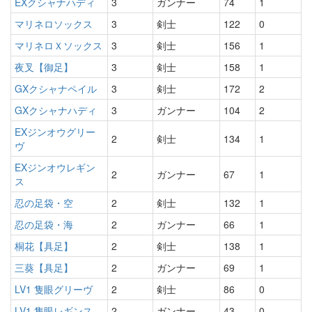
EXクシャナハディ
3
ガンナー
74
1
マリネロソックス
3
剣士
122
0
マリネロＸソックス
3
剣士
156
1
夜叉【御足】
3
剣士
158
1
GXクシャナペイル
3
剣士
172
2
GXクシャナハディ
3
ガンナー
104
2
EXジンオウグリー
2
剣士
134
1
ヴ
EXジンオウレギン
2
ガンナー
67
1
ス
忍の足袋・空
2
剣士
132
1
忍の足袋・海
2
ガンナー
66
1
桐花【具足】
2
剣士
138
1
三葵【具足】
2
ガンナー
69
1
LV1 隻眼グリーヴ
2
剣士
86
0
LV1 隻眼レギンス
2
ガンナー
43
0