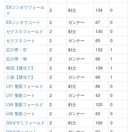
EXジンオウフォール
2
剣士
134
0
ド
EXジンオウコート
2
ガンナー
67
0
ゼクスＳフォールド
2
剣士
130
0
ゼクスＳコート
2
ガンナー
65
0
忍の帯・空
2
剣士
132
1
忍の帯・海
2
ガンナー
66
1
桐花【腰当て】
2
剣士
138
1
三葵【腰当て】
2
ガンナー
69
1
LV1 隻眼フォールド
2
剣士
86
0
LV1 隻眼コート
2
ガンナー
43
0
LV6 隻眼フォールド
2
剣士
120
0
LV6 隻眼コート
2
ガンナー
60
0
GXギザミフォールド
2
剣士
160
0
GXギザミコート
2
ガンナー
97
0