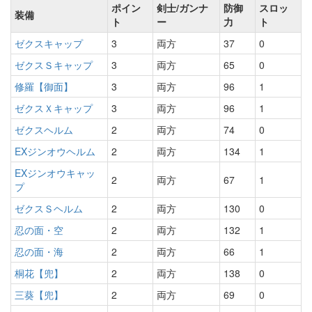
ポイン
剣士/ガンナ
防御
スロッ
装備
ト
ー
力
ト
ゼクスキャップ
3
両方
37
0
ゼクスＳキャップ
3
両方
65
0
修羅【御面】
3
両方
96
1
ゼクスＸキャップ
3
両方
96
1
ゼクスヘルム
2
両方
74
0
EXジンオウヘルム
2
両方
134
1
EXジンオウキャッ
2
両方
67
1
プ
ゼクスＳヘルム
2
両方
130
0
忍の面・空
2
両方
132
1
忍の面・海
2
両方
66
1
桐花【兜】
2
両方
138
0
三葵【兜】
2
両方
69
0