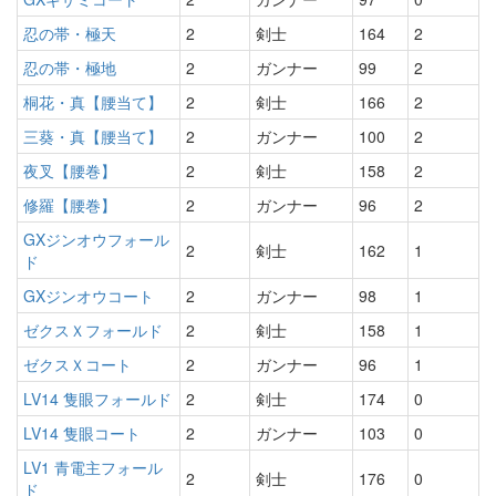
忍の帯・極天
2
剣士
164
2
忍の帯・極地
2
ガンナー
99
2
桐花・真【腰当て】
2
剣士
166
2
三葵・真【腰当て】
2
ガンナー
100
2
夜叉【腰巻】
2
剣士
158
2
修羅【腰巻】
2
ガンナー
96
2
GXジンオウフォール
2
剣士
162
1
ド
GXジンオウコート
2
ガンナー
98
1
ゼクスＸフォールド
2
剣士
158
1
ゼクスＸコート
2
ガンナー
96
1
LV14 隻眼フォールド
2
剣士
174
0
LV14 隻眼コート
2
ガンナー
103
0
LV1 青電主フォール
2
剣士
176
0
ド