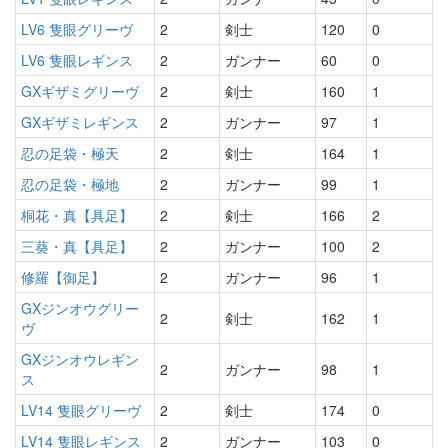
LV6 隻眼グリーヴ
2
剣士
120
0
LV6 隻眼レギンス
2
ガンナー
60
0
GXギザミグリーヴ
2
剣士
160
1
GXギザミレギンス
2
ガンナー
97
1
忍の足袋・極天
2
剣士
164
1
忍の足袋・極地
2
ガンナー
99
1
桐花・真【具足】
2
剣士
166
2
三葵・真【具足】
2
ガンナー
100
2
修羅【御足】
2
ガンナー
96
1
GXジンオウグリー
2
剣士
162
1
ヴ
GXジンオウレギン
2
ガンナー
98
1
ス
LV14 隻眼グリーヴ
2
剣士
174
0
LV14 隻眼レギンス
2
ガンナー
103
0