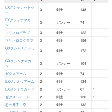
EXクシャナハトゥ
3
剣士
148
1
ー
EXクシャナマカー
3
ガンナー
74
1
ン
マリネログラブ
3
剣士
122
1
マリネロＸグラブ
3
剣士
156
1
GXクシャナハトゥ
3
剣士
172
1
ー
GXクシャナマカー
3
ガンナー
104
1
ン
ゼクスアーム
2
剣士
74
1
EXジンオウアーム
2
剣士
134
1
EXジンオウガード
2
ガンナー
67
1
ゼクスＳアーム
2
剣士
130
1
忍の篭手・空
2
剣士
132
1