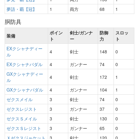
夢語・覇【冠】
1
両方
68
1
胴防具
ポイン
剣士/ガンナ
防御
スロッ
装備
ト
ー
力
ト
EXクシャナディー
4
剣士
148
0
ル
EXクシャナバダル
4
ガンナー
74
0
GXクシャナディー
4
剣士
172
1
ル
GXクシャナバダル
4
ガンナー
104
1
ゼクスメイル
3
剣士
74
0
ゼクスレジスト
3
ガンナー
37
0
ゼクスＳメイル
3
剣士
130
0
ゼクスＳレジスト
3
ガンナー
65
0
Ｘゼクスジャケット
3
剣士
120
0