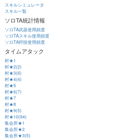
スキルシミュレータ
スキル一覧
ソロTA統計情報
ソロTA武器使用頻度
ソロTAスキル使用頻度
ソロTA狩技使用頻度
タイムアタック
村★1
村★2(2)
村★3(6)
村★4(4)
村★5
村★6(7)
村★7
村★8
村★9(5)
村★10(94)
集会所★1
集会所★2
集会所★3(5)