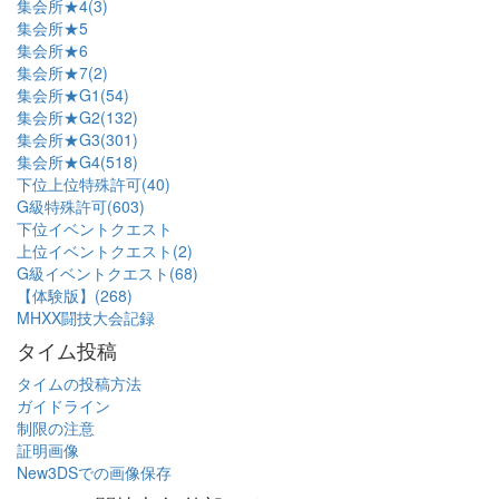
集会所★4(3)
集会所★5
集会所★6
集会所★7(2)
集会所★G1(54)
集会所★G2(132)
集会所★G3(301)
集会所★G4(518)
下位上位特殊許可(40)
G級特殊許可(603)
下位イベントクエスト
上位イベントクエスト(2)
G級イベントクエスト(68)
【体験版】(268)
MHXX闘技大会記録
タイム投稿
タイムの投稿方法
ガイドライン
制限の注意
証明画像
New3DSでの画像保存