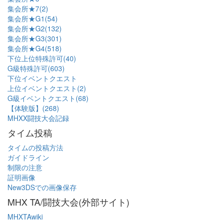
集会所★7(2)
集会所★G1(54)
集会所★G2(132)
集会所★G3(301)
集会所★G4(518)
下位上位特殊許可(40)
G級特殊許可(603)
下位イベントクエスト
上位イベントクエスト(2)
G級イベントクエスト(68)
【体験版】(268)
MHXX闘技大会記録
タイム投稿
タイムの投稿方法
ガイドライン
制限の注意
証明画像
New3DSでの画像保存
MHX TA/闘技大会(外部サイト)
MHXTAwiki