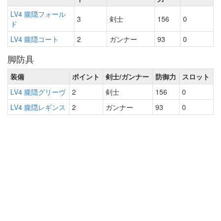
LV4 朧隠フォール
3
剣士
156
0
ド
LV4 朧隠コート
2
ガンナー
93
0
脚防具
装備
ポイント
剣士/ガンナー
防御力
スロット
LV4 朧隠グリーヴ
2
剣士
156
0
LV4 朧隠レギンス
2
ガンナー
93
0