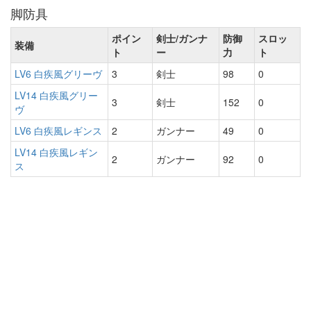
脚防具
ポイン
剣士/ガンナ
防御
スロッ
装備
ト
ー
力
ト
LV6 白疾風グリーヴ
3
剣士
98
0
LV14 白疾風グリー
3
剣士
152
0
ヴ
LV6 白疾風レギンス
2
ガンナー
49
0
LV14 白疾風レギン
2
ガンナー
92
0
ス