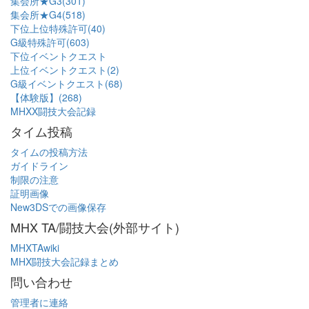
集会所★G3(301)
集会所★G4(518)
下位上位特殊許可(40)
G級特殊許可(603)
下位イベントクエスト
上位イベントクエスト(2)
G級イベントクエスト(68)
【体験版】(268)
MHXX闘技大会記録
タイム投稿
タイムの投稿方法
ガイドライン
制限の注意
証明画像
New3DSでの画像保存
MHX TA/闘技大会(外部サイト)
MHXTAwiki
MHX闘技大会記録まとめ
問い合わせ
管理者に連絡