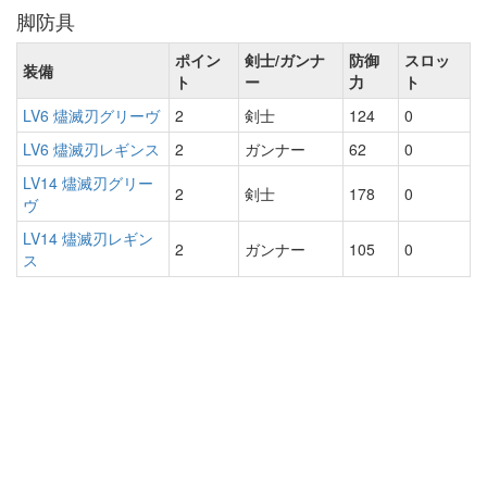
脚防具
ポイン
剣士/ガンナ
防御
スロッ
装備
ト
ー
力
ト
LV6 燼滅刃グリーヴ
2
剣士
124
0
LV6 燼滅刃レギンス
2
ガンナー
62
0
LV14 燼滅刃グリー
2
剣士
178
0
ヴ
LV14 燼滅刃レギン
2
ガンナー
105
0
ス