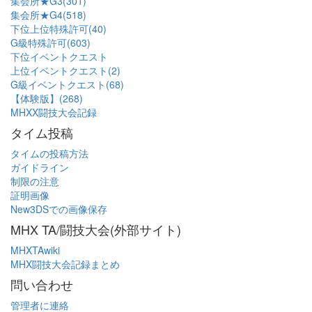
集会所★G3(301)
集会所★G4(518)
下位上位特殊許可(40)
G級特殊許可(603)
下位イベントクエスト
上位イベントクエスト(2)
G級イベントクエスト(68)
【体験版】(268)
MHXX闘技大会記録
タイム投稿
タイムの投稿方法
ガイドライン
制限の注意
証明画像
New3DSでの画像保存
MHX TA/闘技大会(外部サイト)
MHXTAwiki
MHX闘技大会記録まとめ
問い合わせ
管理者に連絡