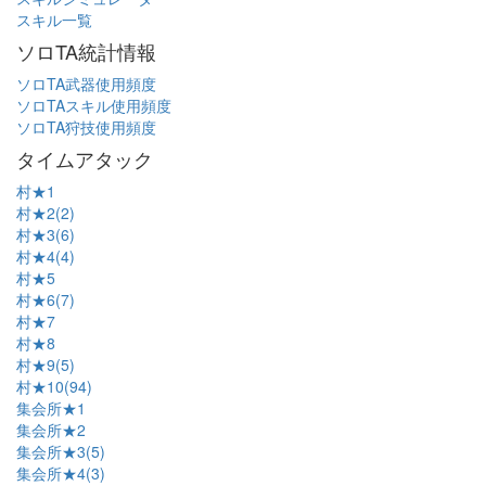
スキル一覧
ソロTA統計情報
ソロTA武器使用頻度
ソロTAスキル使用頻度
ソロTA狩技使用頻度
タイムアタック
村★1
村★2(2)
村★3(6)
村★4(4)
村★5
村★6(7)
村★7
村★8
村★9(5)
村★10(94)
集会所★1
集会所★2
集会所★3(5)
集会所★4(3)