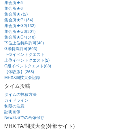
集会所★5
集会所★6
集会所★7(2)
集会所★G1(54)
集会所★G2(132)
集会所★G3(301)
集会所★G4(518)
下位上位特殊許可(40)
G級特殊許可(603)
下位イベントクエスト
上位イベントクエスト(2)
G級イベントクエスト(68)
【体験版】(268)
MHXX闘技大会記録
タイム投稿
タイムの投稿方法
ガイドライン
制限の注意
証明画像
New3DSでの画像保存
MHX TA/闘技大会(外部サイト)