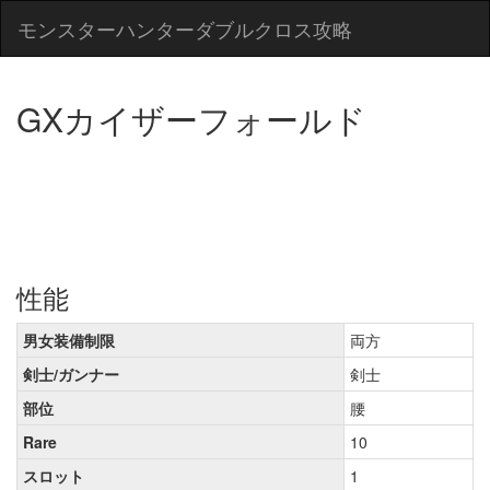
モンスターハンターダブルクロス攻略
GXカイザーフォールド
性能
男女装備制限
両方
剣士/ガンナー
剣士
部位
腰
Rare
10
スロット
1