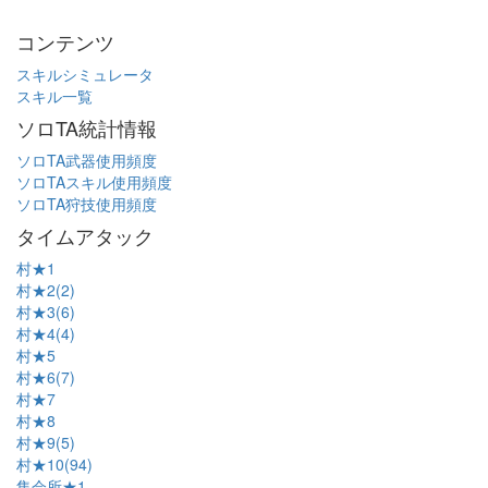
コンテンツ
スキルシミュレータ
スキル一覧
ソロTA統計情報
ソロTA武器使用頻度
ソロTAスキル使用頻度
ソロTA狩技使用頻度
タイムアタック
村★1
村★2(2)
村★3(6)
村★4(4)
村★5
村★6(7)
村★7
村★8
村★9(5)
村★10(94)
集会所★1