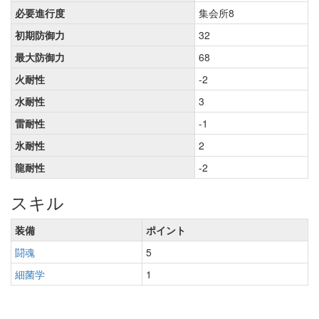
必要進行度
集会所8
初期防御力
32
最大防御力
68
火耐性
-2
水耐性
3
雷耐性
-1
氷耐性
2
龍耐性
-2
スキル
装備
ポイント
闘魂
5
細菌学
1