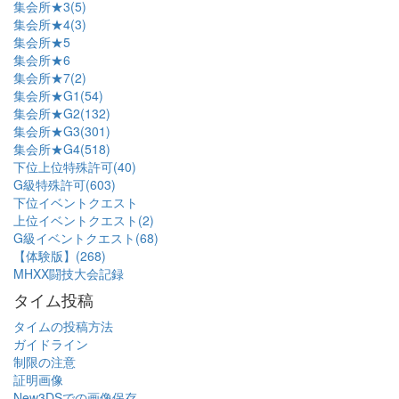
集会所★3(5)
集会所★4(3)
集会所★5
集会所★6
集会所★7(2)
集会所★G1(54)
集会所★G2(132)
集会所★G3(301)
集会所★G4(518)
下位上位特殊許可(40)
G級特殊許可(603)
下位イベントクエスト
上位イベントクエスト(2)
G級イベントクエスト(68)
【体験版】(268)
MHXX闘技大会記録
タイム投稿
タイムの投稿方法
ガイドライン
制限の注意
証明画像
New3DSでの画像保存