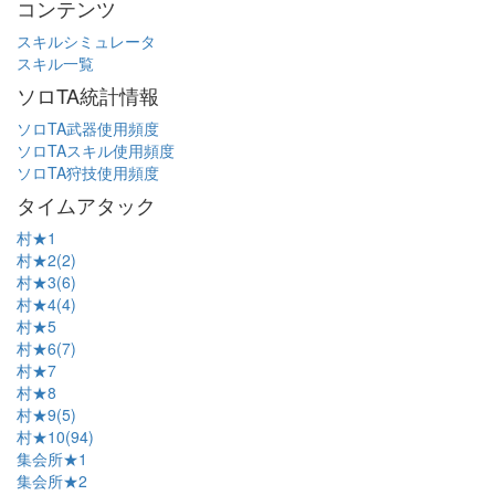
コンテンツ
スキルシミュレータ
スキル一覧
ソロTA統計情報
ソロTA武器使用頻度
ソロTAスキル使用頻度
ソロTA狩技使用頻度
タイムアタック
村★1
村★2(2)
村★3(6)
村★4(4)
村★5
村★6(7)
村★7
村★8
村★9(5)
村★10(94)
集会所★1
集会所★2