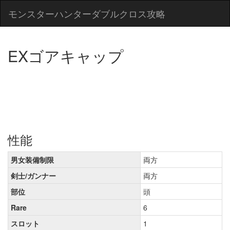
モンスターハンターダブルクロス攻略
EXゴアキャップ
性能
男女装備制限
両方
剣士/ガンナー
両方
部位
頭
Rare
6
スロット
1