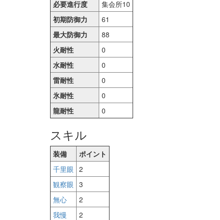
必要進行度
集会所10
初期防御力
61
最大防御力
88
火耐性
0
水耐性
0
雷耐性
0
氷耐性
0
龍耐性
0
スキル
装備
ポイント
千里眼
2
観察眼
3
無心
2
我慢
2