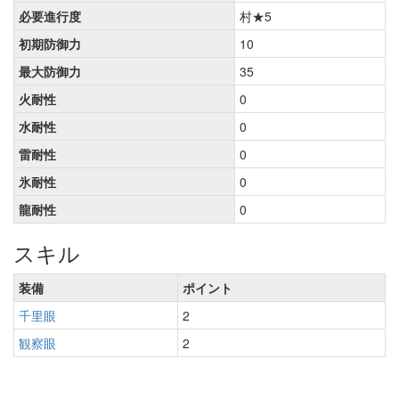
必要進行度
村★5
初期防御力
10
最大防御力
35
火耐性
0
水耐性
0
雷耐性
0
氷耐性
0
龍耐性
0
スキル
装備
ポイント
千里眼
2
観察眼
2