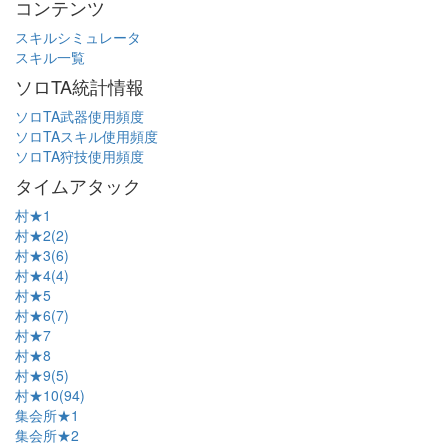
コンテンツ
スキルシミュレータ
スキル一覧
ソロTA統計情報
ソロTA武器使用頻度
ソロTAスキル使用頻度
ソロTA狩技使用頻度
タイムアタック
村★1
村★2(2)
村★3(6)
村★4(4)
村★5
村★6(7)
村★7
村★8
村★9(5)
村★10(94)
集会所★1
集会所★2