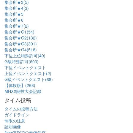
集会所★3(5)
集会所★4(3)
集会所★5
集会所★6
集会所★7(2)
集会所★G1(54)
集会所★G2(132)
集会所★G3(301)
集会所★G4(518)
下位上位特殊許可(40)
G級特殊許可(603)
下位イベントクエスト
上位イベントクエスト(2)
G級イベントクエスト(68)
【体験版】(268)
MHXX闘技大会記録
タイム投稿
タイムの投稿方法
ガイドライン
制限の注意
証明画像
New3DSでの画像保存