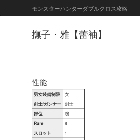
モンスターハンターダブルクロス攻略
撫子・雅【蕾袖】
性能
男女装備制限
女
剣士/ガンナー
剣士
部位
腕
Rare
8
スロット
1