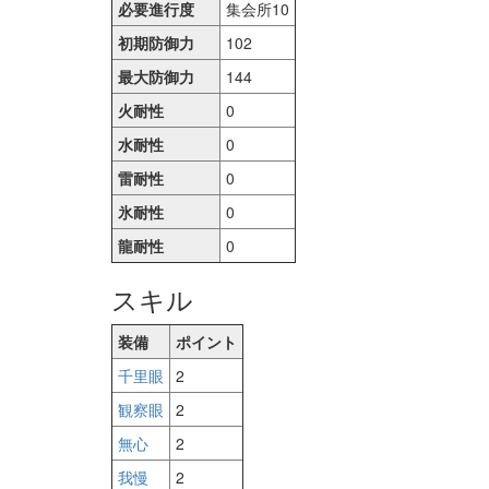
必要進行度
集会所10
初期防御力
102
最大防御力
144
火耐性
0
水耐性
0
雷耐性
0
氷耐性
0
龍耐性
0
スキル
装備
ポイント
千里眼
2
観察眼
2
無心
2
我慢
2