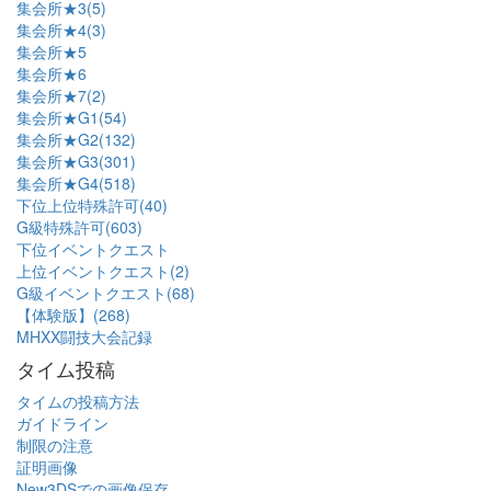
集会所★3(5)
集会所★4(3)
集会所★5
集会所★6
集会所★7(2)
集会所★G1(54)
集会所★G2(132)
集会所★G3(301)
集会所★G4(518)
下位上位特殊許可(40)
G級特殊許可(603)
下位イベントクエスト
上位イベントクエスト(2)
G級イベントクエスト(68)
【体験版】(268)
MHXX闘技大会記録
タイム投稿
タイムの投稿方法
ガイドライン
制限の注意
証明画像
New3DSでの画像保存