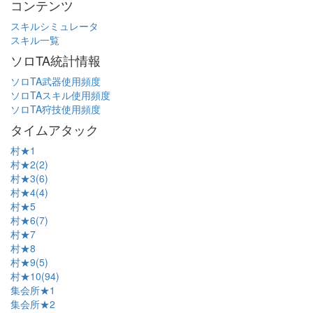
コンテンツ
スキルシミュレータ
スキル一覧
ソロTA統計情報
ソロTA武器使用頻度
ソロTAスキル使用頻度
ソロTA狩技使用頻度
タイムアタック
村★1
村★2(2)
村★3(6)
村★4(4)
村★5
村★6(7)
村★7
村★8
村★9(5)
村★10(94)
集会所★1
集会所★2