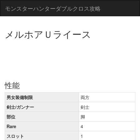
モンスターハンターダブルクロス攻略
メルホアＵライース
性能
男女装備制限
両方
剣士/ガンナー
剣士
部位
脚
Rare
4
スロット
1