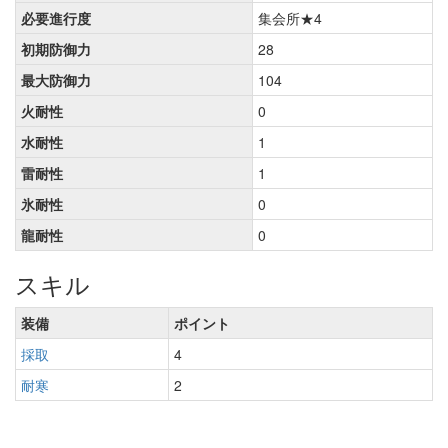
必要進行度
集会所★4
初期防御力
28
最大防御力
104
火耐性
0
水耐性
1
雷耐性
1
氷耐性
0
龍耐性
0
スキル
装備
ポイント
採取
4
耐寒
2