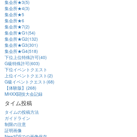
集会所★3(5)
集会所★4(3)
集会所★5
集会所★6
集会所★7(2)
集会所★G1(54)
集会所★G2(132)
集会所★G3(301)
集会所★G4(518)
下位上位特殊許可(40)
G級特殊許可(603)
下位イベントクエスト
上位イベントクエスト(2)
G級イベントクエスト(68)
【体験版】(268)
MHXX闘技大会記録
タイム投稿
タイムの投稿方法
ガイドライン
制限の注意
証明画像
New3DSでの画像保存