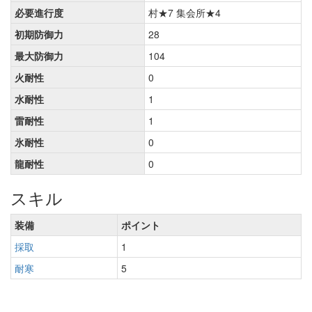
必要進行度
村★7 集会所★4
初期防御力
28
最大防御力
104
火耐性
0
水耐性
1
雷耐性
1
氷耐性
0
龍耐性
0
スキル
装備
ポイント
採取
1
耐寒
5