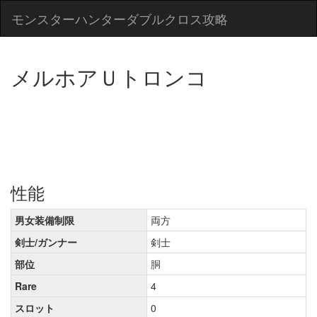
モンスターハンターダブルクロス攻略
メルホアＵトロンコ
性能
男女装備制限
両方
剣士/ガンナー
剣士
部位
胴
Rare
4
スロット
0