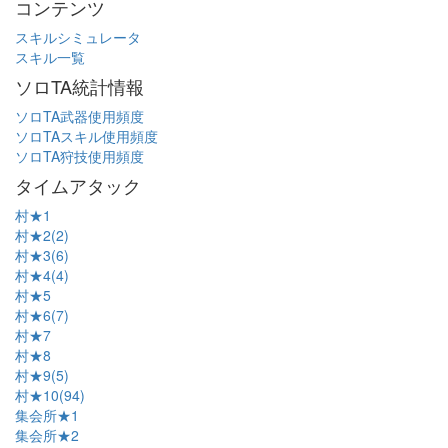
コンテンツ
スキルシミュレータ
スキル一覧
ソロTA統計情報
ソロTA武器使用頻度
ソロTAスキル使用頻度
ソロTA狩技使用頻度
タイムアタック
村★1
村★2(2)
村★3(6)
村★4(4)
村★5
村★6(7)
村★7
村★8
村★9(5)
村★10(94)
集会所★1
集会所★2