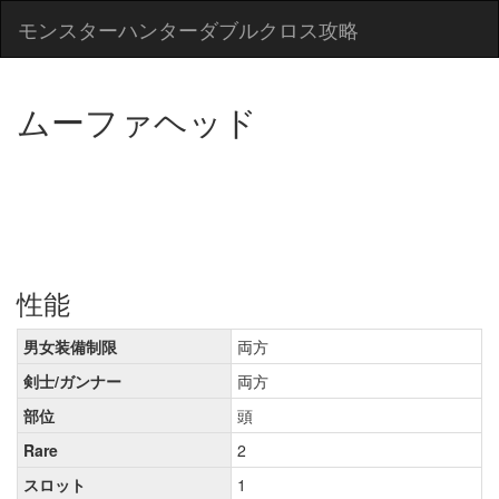
モンスターハンターダブルクロス攻略
ムーファヘッド
性能
男女装備制限
両方
剣士/ガンナー
両方
部位
頭
Rare
2
スロット
1