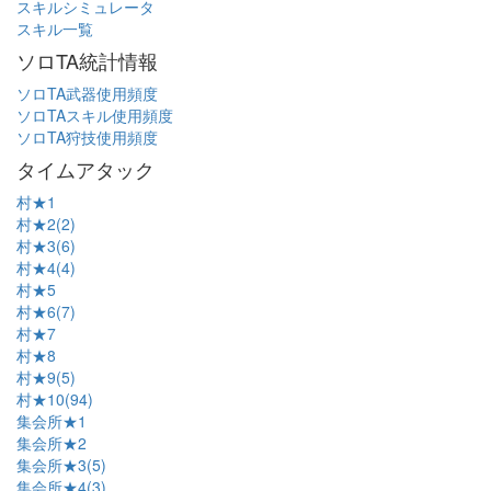
スキルシミュレータ
スキル一覧
ソロTA統計情報
ソロTA武器使用頻度
ソロTAスキル使用頻度
ソロTA狩技使用頻度
タイムアタック
村★1
村★2(2)
村★3(6)
村★4(4)
村★5
村★6(7)
村★7
村★8
村★9(5)
村★10(94)
集会所★1
集会所★2
集会所★3(5)
集会所★4(3)