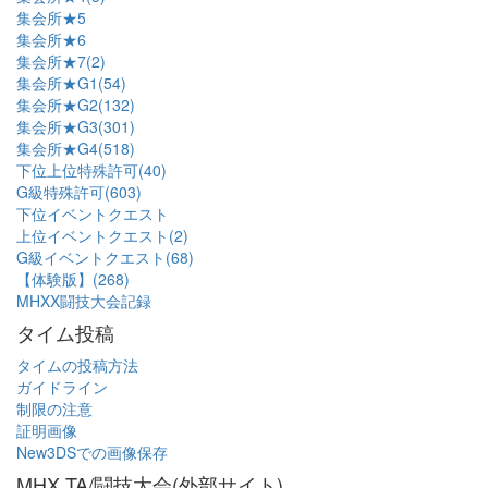
集会所★5
集会所★6
集会所★7(2)
集会所★G1(54)
集会所★G2(132)
集会所★G3(301)
集会所★G4(518)
下位上位特殊許可(40)
G級特殊許可(603)
下位イベントクエスト
上位イベントクエスト(2)
G級イベントクエスト(68)
【体験版】(268)
MHXX闘技大会記録
タイム投稿
タイムの投稿方法
ガイドライン
制限の注意
証明画像
New3DSでの画像保存
MHX TA/闘技大会(外部サイト)