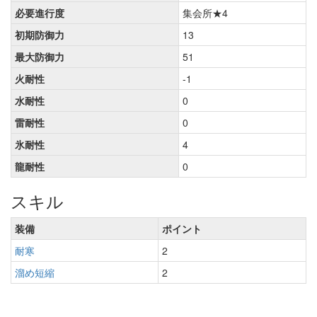
必要進行度
集会所★4
初期防御力
13
最大防御力
51
火耐性
-1
水耐性
0
雷耐性
0
氷耐性
4
龍耐性
0
スキル
装備
ポイント
耐寒
2
溜め短縮
2