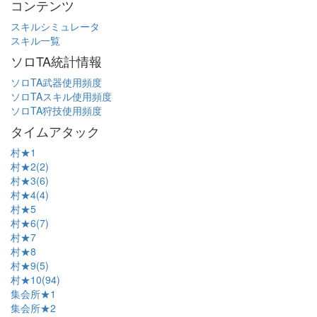
コンテンツ
スキルシミュレータ
スキル一覧
ソロTA統計情報
ソロTA武器使用頻度
ソロTAスキル使用頻度
ソロTA狩技使用頻度
タイムアタック
村★1
村★2(2)
村★3(6)
村★4(4)
村★5
村★6(7)
村★7
村★8
村★9(5)
村★10(94)
集会所★1
集会所★2