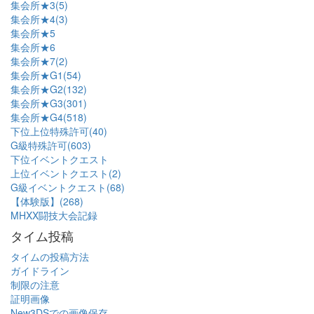
集会所★3(5)
集会所★4(3)
集会所★5
集会所★6
集会所★7(2)
集会所★G1(54)
集会所★G2(132)
集会所★G3(301)
集会所★G4(518)
下位上位特殊許可(40)
G級特殊許可(603)
下位イベントクエスト
上位イベントクエスト(2)
G級イベントクエスト(68)
【体験版】(268)
MHXX闘技大会記録
タイム投稿
タイムの投稿方法
ガイドライン
制限の注意
証明画像
New3DSでの画像保存