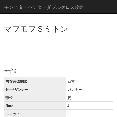
モンスターハンターダブルクロス攻略
マフモフＳミトン
性能
男女装備制限
両方
剣士/ガンナー
ガンナー
部位
腕
Rare
4
スロット
2