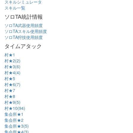
スキルシミュレータ
スキル一覧
ソロTA統計情報
ソロTA武器使用頻度
ソロTAスキル使用頻度
ソロTA狩技使用頻度
タイムアタック
村★1
村★2(2)
村★3(6)
村★4(4)
村★5
村★6(7)
村★7
村★8
村★9(5)
村★10(94)
集会所★1
集会所★2
集会所★3(5)
集会所★4(3)