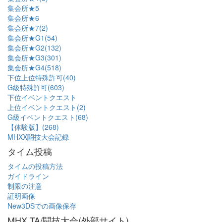
集会所★5
集会所★6
集会所★7(2)
集会所★G1(54)
集会所★G2(132)
集会所★G3(301)
集会所★G4(518)
下位上位特殊許可(40)
G級特殊許可(603)
下位イベントクエスト
上位イベントクエスト(2)
G級イベントクエスト(68)
【体験版】(268)
MHXX闘技大会記録
タイム投稿
タイムの投稿方法
ガイドライン
制限の注意
証明画像
New3DSでの画像保存
MHX TA/闘技大会(外部サイト)