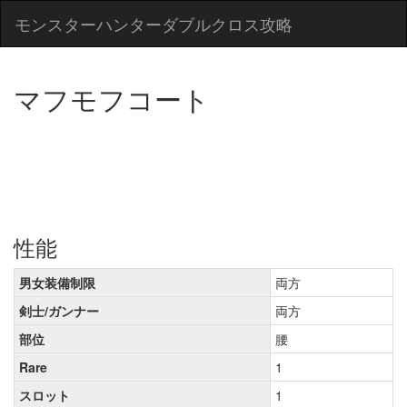
モンスターハンターダブルクロス攻略
マフモフコート
性能
男女装備制限
両方
剣士/ガンナー
両方
部位
腰
Rare
1
スロット
1