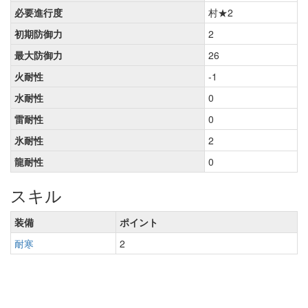
必要進行度
村★2
初期防御力
2
最大防御力
26
火耐性
-1
水耐性
0
雷耐性
0
氷耐性
2
龍耐性
0
スキル
装備
ポイント
耐寒
2