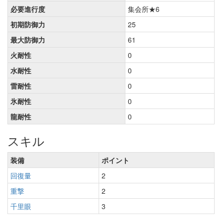
必要進行度
集会所★6
初期防御力
25
最大防御力
61
火耐性
0
水耐性
0
雷耐性
0
氷耐性
0
龍耐性
0
スキル
装備
ポイント
回復量
2
重撃
2
千里眼
3