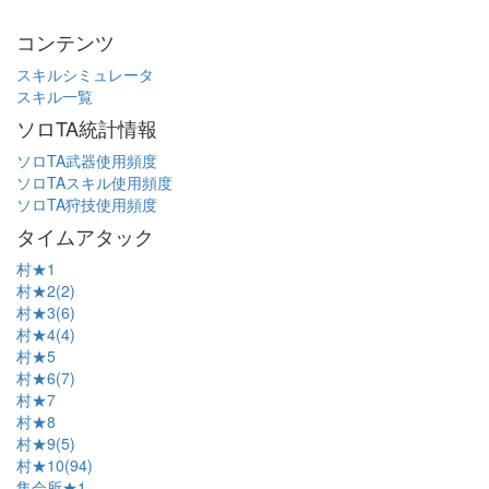
コンテンツ
スキルシミュレータ
スキル一覧
ソロTA統計情報
ソロTA武器使用頻度
ソロTAスキル使用頻度
ソロTA狩技使用頻度
タイムアタック
村★1
村★2(2)
村★3(6)
村★4(4)
村★5
村★6(7)
村★7
村★8
村★9(5)
村★10(94)
集会所★1