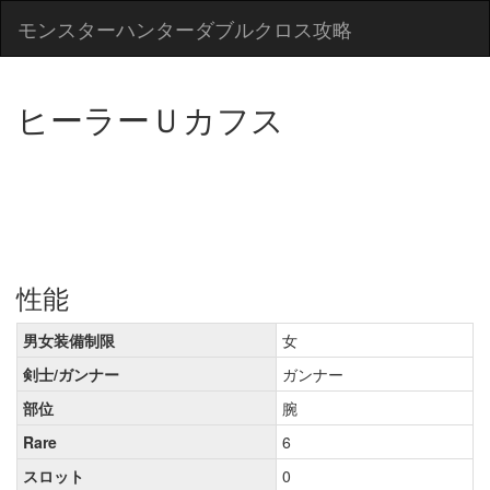
モンスターハンターダブルクロス攻略
ヒーラーＵカフス
性能
男女装備制限
女
剣士/ガンナー
ガンナー
部位
腕
Rare
6
スロット
0