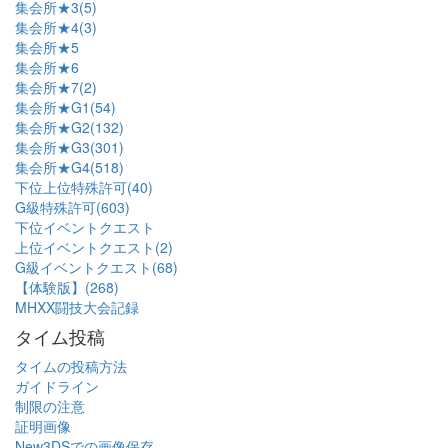
集会所★3(5)
集会所★4(3)
集会所★5
集会所★6
集会所★7(2)
集会所★G1(54)
集会所★G2(132)
集会所★G3(301)
集会所★G4(518)
下位上位特殊許可(40)
G級特殊許可(603)
下位イベントクエスト
上位イベントクエスト(2)
G級イベントクエスト(68)
【体験版】(268)
MHXX闘技大会記録
タイム投稿
タイムの投稿方法
ガイドライン
制限の注意
証明画像
New3DSでの画像保存