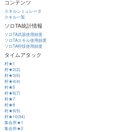
コンテンツ
スキルシミュレータ
スキル一覧
ソロTA統計情報
ソロTA武器使用頻度
ソロTAスキル使用頻度
ソロTA狩技使用頻度
タイムアタック
村★1
村★2(2)
村★3(6)
村★4(4)
村★5
村★6(7)
村★7
村★8
村★9(5)
村★10(94)
集会所★1
集会所★2