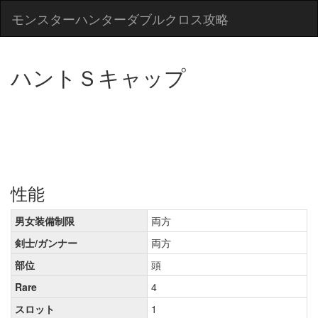
モンスターハンターダブルクロス攻略
ハントＳキャップ
性能
男女装備制限
両方
剣士/ガンナー
両方
部位
頭
Rare
4
スロット
1