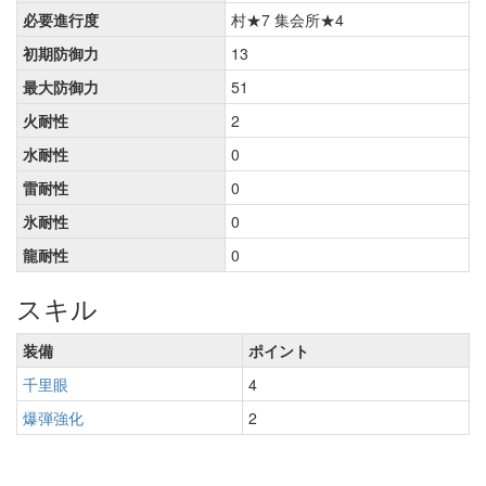
必要進行度
村★7 集会所★4
初期防御力
13
最大防御力
51
火耐性
2
水耐性
0
雷耐性
0
氷耐性
0
龍耐性
0
スキル
装備
ポイント
千里眼
4
爆弾強化
2