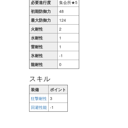
必要進行度
集会所★5
初期防御力
48
最大防御力
124
火耐性
2
水耐性
1
雷耐性
1
氷耐性
-1
龍耐性
0
スキル
装備
ポイント
狂撃耐性
3
回避性能
-1