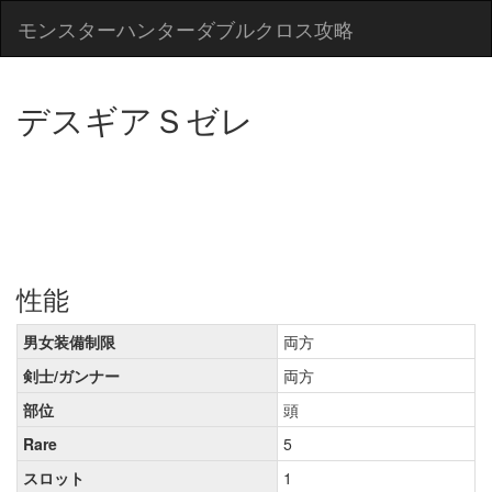
モンスターハンターダブルクロス攻略
デスギアＳゼレ
性能
男女装備制限
両方
剣士/ガンナー
両方
部位
頭
Rare
5
スロット
1