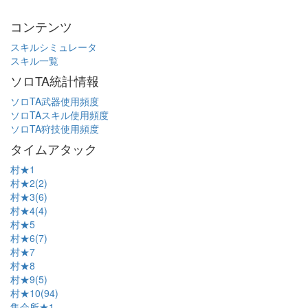
コンテンツ
スキルシミュレータ
スキル一覧
ソロTA統計情報
ソロTA武器使用頻度
ソロTAスキル使用頻度
ソロTA狩技使用頻度
タイムアタック
村★1
村★2(2)
村★3(6)
村★4(4)
村★5
村★6(7)
村★7
村★8
村★9(5)
村★10(94)
集会所★1