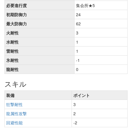
必要進行度
集会所★5
初期防御力
24
最大防御力
62
火耐性
3
水耐性
1
雷耐性
1
氷耐性
-1
龍耐性
0
スキル
装備
ポイント
狂撃耐性
3
龍属性攻撃
2
回避性能
-2