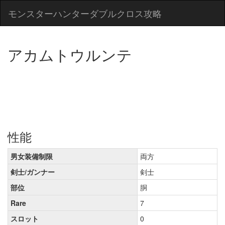
モンスターハンターダブルクロス攻略
アカムトウルンテ
性能
男女装備制限
両方
剣士/ガンナー
剣士
部位
胴
Rare
7
スロット
0