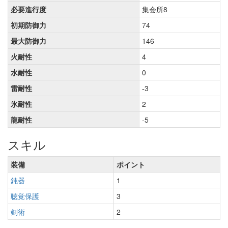
必要進行度
集会所8
初期防御力
74
最大防御力
146
火耐性
4
水耐性
0
雷耐性
-3
氷耐性
2
龍耐性
-5
スキル
装備
ポイント
鈍器
1
聴覚保護
3
剣術
2