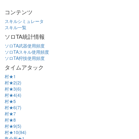
コンテンツ
スキルシミュレータ
スキル一覧
ソロTA統計情報
ソロTA武器使用頻度
ソロTAスキル使用頻度
ソロTA狩技使用頻度
タイムアタック
村★1
村★2(2)
村★3(6)
村★4(4)
村★5
村★6(7)
村★7
村★8
村★9(5)
村★10(94)
集会所★1