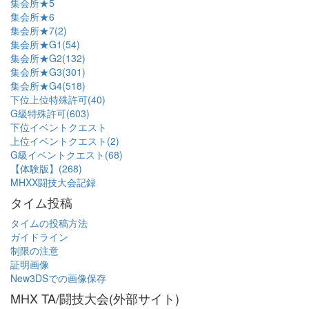
集会所★5
集会所★6
集会所★7(2)
集会所★G1(54)
集会所★G2(132)
集会所★G3(301)
集会所★G4(518)
下位上位特殊許可(40)
G級特殊許可(603)
下位イベントクエスト
上位イベントクエスト(2)
G級イベントクエスト(68)
【体験版】(268)
MHXX闘技大会記録
タイム投稿
タイムの投稿方法
ガイドライン
制限の注意
証明画像
New3DSでの画像保存
MHX TA/闘技大会(外部サイト)