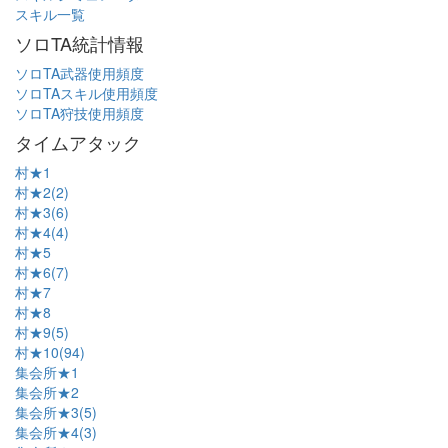
スキル一覧
ソロTA統計情報
ソロTA武器使用頻度
ソロTAスキル使用頻度
ソロTA狩技使用頻度
タイムアタック
村★1
村★2(2)
村★3(6)
村★4(4)
村★5
村★6(7)
村★7
村★8
村★9(5)
村★10(94)
集会所★1
集会所★2
集会所★3(5)
集会所★4(3)