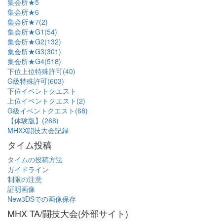
集会所★5
集会所★6
集会所★7(2)
集会所★G1(54)
集会所★G2(132)
集会所★G3(301)
集会所★G4(518)
下位上位特殊許可(40)
G級特殊許可(603)
下位イベントクエスト
上位イベントクエスト(2)
G級イベントクエスト(68)
【体験版】(268)
MHXX闘技大会記録
タイム投稿
タイムの投稿方法
ガイドライン
制限の注意
証明画像
New3DSでの画像保存
MHX TA/闘技大会(外部サイト)