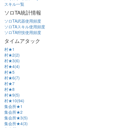
スキル一覧
ソロTA統計情報
ソロTA武器使用頻度
ソロTAスキル使用頻度
ソロTA狩技使用頻度
タイムアタック
村★1
村★2(2)
村★3(6)
村★4(4)
村★5
村★6(7)
村★7
村★8
村★9(5)
村★10(94)
集会所★1
集会所★2
集会所★3(5)
集会所★4(3)