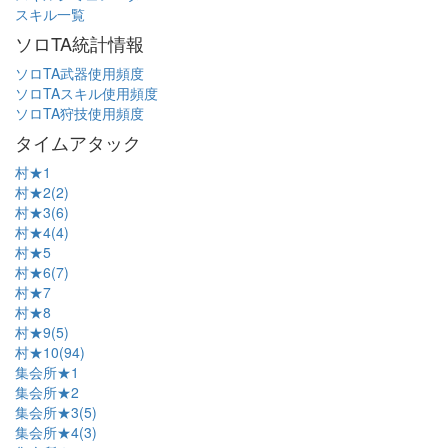
スキル一覧
ソロTA統計情報
ソロTA武器使用頻度
ソロTAスキル使用頻度
ソロTA狩技使用頻度
タイムアタック
村★1
村★2(2)
村★3(6)
村★4(4)
村★5
村★6(7)
村★7
村★8
村★9(5)
村★10(94)
集会所★1
集会所★2
集会所★3(5)
集会所★4(3)