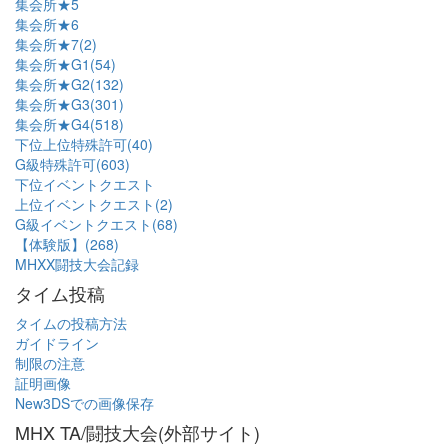
集会所★5
集会所★6
集会所★7(2)
集会所★G1(54)
集会所★G2(132)
集会所★G3(301)
集会所★G4(518)
下位上位特殊許可(40)
G級特殊許可(603)
下位イベントクエスト
上位イベントクエスト(2)
G級イベントクエスト(68)
【体験版】(268)
MHXX闘技大会記録
タイム投稿
タイムの投稿方法
ガイドライン
制限の注意
証明画像
New3DSでの画像保存
MHX TA/闘技大会(外部サイト)