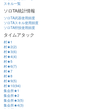
スキル一覧
ソロTA統計情報
ソロTA武器使用頻度
ソロTAスキル使用頻度
ソロTA狩技使用頻度
タイムアタック
村★1
村★2(2)
村★3(6)
村★4(4)
村★5
村★6(7)
村★7
村★8
村★9(5)
村★10(94)
集会所★1
集会所★2
集会所★3(5)
集会所★4(3)