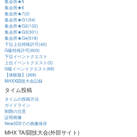
集会所★5
集会所★6
集会所★7(2)
集会所★G1(54)
集会所★G2(132)
集会所★G3(301)
集会所★G4(518)
下位上位特殊許可(40)
G級特殊許可(603)
下位イベントクエスト
上位イベントクエスト(2)
G級イベントクエスト(68)
【体験版】(268)
MHXX闘技大会記録
タイム投稿
タイムの投稿方法
ガイドライン
制限の注意
証明画像
New3DSでの画像保存
MHX TA/闘技大会(外部サイト)