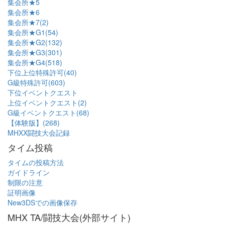
集会所★5
集会所★6
集会所★7(2)
集会所★G1(54)
集会所★G2(132)
集会所★G3(301)
集会所★G4(518)
下位上位特殊許可(40)
G級特殊許可(603)
下位イベントクエスト
上位イベントクエスト(2)
G級イベントクエスト(68)
【体験版】(268)
MHXX闘技大会記録
タイム投稿
タイムの投稿方法
ガイドライン
制限の注意
証明画像
New3DSでの画像保存
MHX TA/闘技大会(外部サイト)