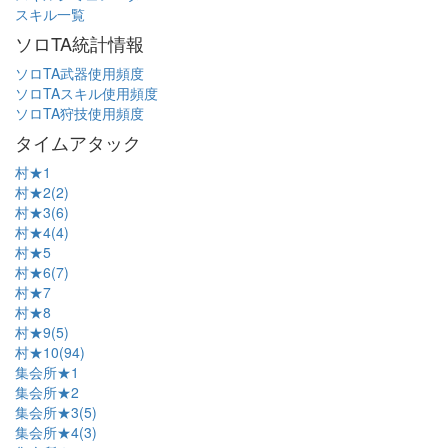
スキル一覧
ソロTA統計情報
ソロTA武器使用頻度
ソロTAスキル使用頻度
ソロTA狩技使用頻度
タイムアタック
村★1
村★2(2)
村★3(6)
村★4(4)
村★5
村★6(7)
村★7
村★8
村★9(5)
村★10(94)
集会所★1
集会所★2
集会所★3(5)
集会所★4(3)