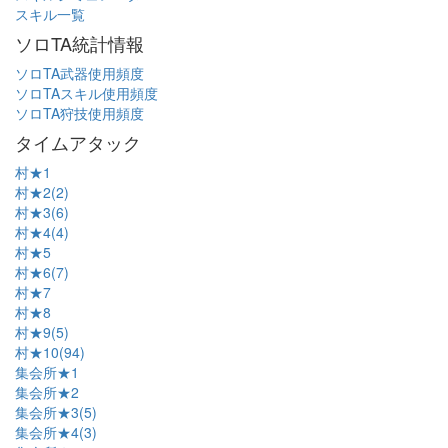
スキル一覧
ソロTA統計情報
ソロTA武器使用頻度
ソロTAスキル使用頻度
ソロTA狩技使用頻度
タイムアタック
村★1
村★2(2)
村★3(6)
村★4(4)
村★5
村★6(7)
村★7
村★8
村★9(5)
村★10(94)
集会所★1
集会所★2
集会所★3(5)
集会所★4(3)