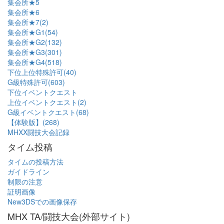
集会所★5
集会所★6
集会所★7(2)
集会所★G1(54)
集会所★G2(132)
集会所★G3(301)
集会所★G4(518)
下位上位特殊許可(40)
G級特殊許可(603)
下位イベントクエスト
上位イベントクエスト(2)
G級イベントクエスト(68)
【体験版】(268)
MHXX闘技大会記録
タイム投稿
タイムの投稿方法
ガイドライン
制限の注意
証明画像
New3DSでの画像保存
MHX TA/闘技大会(外部サイト)