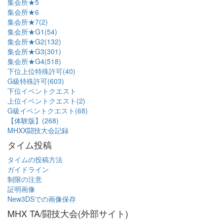
集会所★5
集会所★6
集会所★7(2)
集会所★G1(54)
集会所★G2(132)
集会所★G3(301)
集会所★G4(518)
下位上位特殊許可(40)
G級特殊許可(603)
下位イベントクエスト
上位イベントクエスト(2)
G級イベントクエスト(68)
【体験版】(268)
MHXX闘技大会記録
タイム投稿
タイムの投稿方法
ガイドライン
制限の注意
証明画像
New3DSでの画像保存
MHX TA/闘技大会(外部サイト)