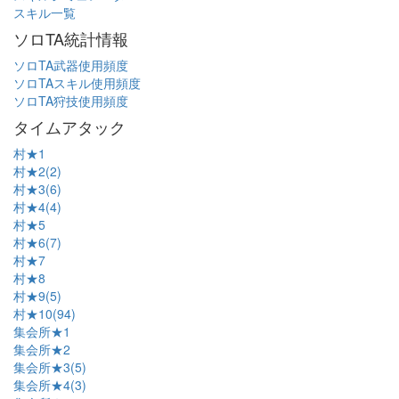
スキル一覧
ソロTA統計情報
ソロTA武器使用頻度
ソロTAスキル使用頻度
ソロTA狩技使用頻度
タイムアタック
村★1
村★2(2)
村★3(6)
村★4(4)
村★5
村★6(7)
村★7
村★8
村★9(5)
村★10(94)
集会所★1
集会所★2
集会所★3(5)
集会所★4(3)