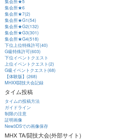
集会所★5
集会所★6
集会所★7(2)
集会所★G1(54)
集会所★G2(132)
集会所★G3(301)
集会所★G4(518)
下位上位特殊許可(40)
G級特殊許可(603)
下位イベントクエスト
上位イベントクエスト(2)
G級イベントクエスト(68)
【体験版】(268)
MHXX闘技大会記録
タイム投稿
タイムの投稿方法
ガイドライン
制限の注意
証明画像
New3DSでの画像保存
MHX TA/闘技大会(外部サイト)