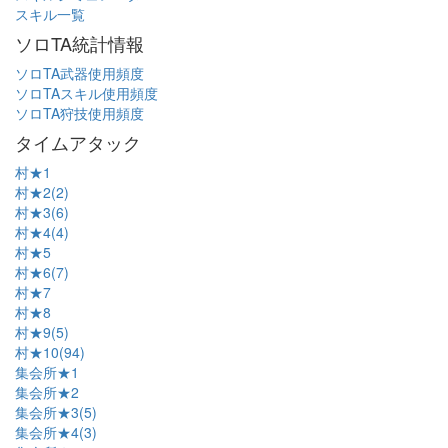
スキル一覧
ソロTA統計情報
ソロTA武器使用頻度
ソロTAスキル使用頻度
ソロTA狩技使用頻度
タイムアタック
村★1
村★2(2)
村★3(6)
村★4(4)
村★5
村★6(7)
村★7
村★8
村★9(5)
村★10(94)
集会所★1
集会所★2
集会所★3(5)
集会所★4(3)