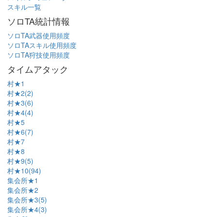
スキル一覧
ソロTA統計情報
ソロTA武器使用頻度
ソロTAスキル使用頻度
ソロTA狩技使用頻度
タイムアタック
村★1
村★2(2)
村★3(6)
村★4(4)
村★5
村★6(7)
村★7
村★8
村★9(5)
村★10(94)
集会所★1
集会所★2
集会所★3(5)
集会所★4(3)