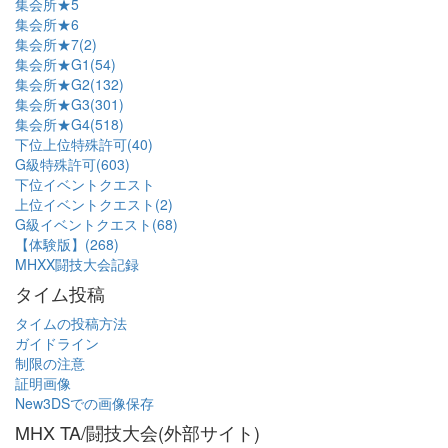
集会所★5
集会所★6
集会所★7(2)
集会所★G1(54)
集会所★G2(132)
集会所★G3(301)
集会所★G4(518)
下位上位特殊許可(40)
G級特殊許可(603)
下位イベントクエスト
上位イベントクエスト(2)
G級イベントクエスト(68)
【体験版】(268)
MHXX闘技大会記録
タイム投稿
タイムの投稿方法
ガイドライン
制限の注意
証明画像
New3DSでの画像保存
MHX TA/闘技大会(外部サイト)