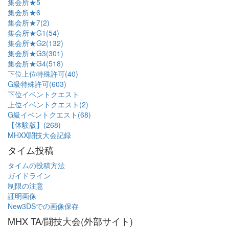
集会所★5
集会所★6
集会所★7(2)
集会所★G1(54)
集会所★G2(132)
集会所★G3(301)
集会所★G4(518)
下位上位特殊許可(40)
G級特殊許可(603)
下位イベントクエスト
上位イベントクエスト(2)
G級イベントクエスト(68)
【体験版】(268)
MHXX闘技大会記録
タイム投稿
タイムの投稿方法
ガイドライン
制限の注意
証明画像
New3DSでの画像保存
MHX TA/闘技大会(外部サイト)