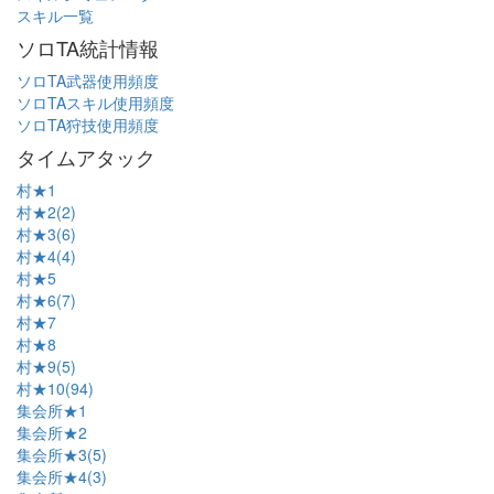
スキル一覧
ソロTA統計情報
ソロTA武器使用頻度
ソロTAスキル使用頻度
ソロTA狩技使用頻度
タイムアタック
村★1
村★2(2)
村★3(6)
村★4(4)
村★5
村★6(7)
村★7
村★8
村★9(5)
村★10(94)
集会所★1
集会所★2
集会所★3(5)
集会所★4(3)