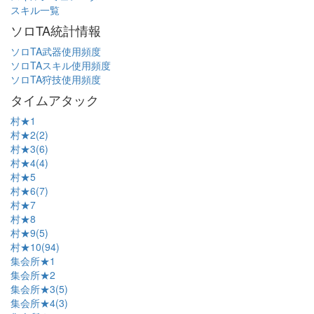
スキル一覧
ソロTA統計情報
ソロTA武器使用頻度
ソロTAスキル使用頻度
ソロTA狩技使用頻度
タイムアタック
村★1
村★2(2)
村★3(6)
村★4(4)
村★5
村★6(7)
村★7
村★8
村★9(5)
村★10(94)
集会所★1
集会所★2
集会所★3(5)
集会所★4(3)