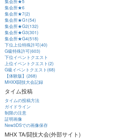
集会所★5
集会所★6
集会所★7(2)
集会所★G1(54)
集会所★G2(132)
集会所★G3(301)
集会所★G4(518)
下位上位特殊許可(40)
G級特殊許可(603)
下位イベントクエスト
上位イベントクエスト(2)
G級イベントクエスト(68)
【体験版】(268)
MHXX闘技大会記録
タイム投稿
タイムの投稿方法
ガイドライン
制限の注意
証明画像
New3DSでの画像保存
MHX TA/闘技大会(外部サイト)