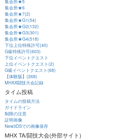
集会所★5
集会所★6
集会所★7(2)
集会所★G1(54)
集会所★G2(132)
集会所★G3(301)
集会所★G4(518)
下位上位特殊許可(40)
G級特殊許可(603)
下位イベントクエスト
上位イベントクエスト(2)
G級イベントクエスト(68)
【体験版】(268)
MHXX闘技大会記録
タイム投稿
タイムの投稿方法
ガイドライン
制限の注意
証明画像
New3DSでの画像保存
MHX TA/闘技大会(外部サイト)