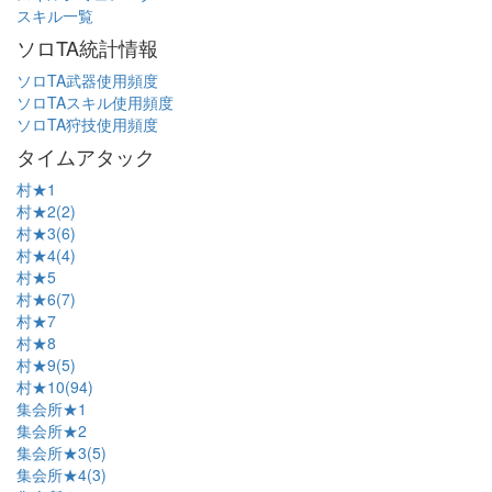
スキル一覧
ソロTA統計情報
ソロTA武器使用頻度
ソロTAスキル使用頻度
ソロTA狩技使用頻度
タイムアタック
村★1
村★2(2)
村★3(6)
村★4(4)
村★5
村★6(7)
村★7
村★8
村★9(5)
村★10(94)
集会所★1
集会所★2
集会所★3(5)
集会所★4(3)