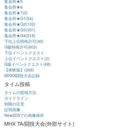
集会所★5
集会所★6
集会所★7(2)
集会所★G1(54)
集会所★G2(132)
集会所★G3(301)
集会所★G4(518)
下位上位特殊許可(40)
G級特殊許可(603)
下位イベントクエスト
上位イベントクエスト(2)
G級イベントクエスト(68)
【体験版】(268)
MHXX闘技大会記録
タイム投稿
タイムの投稿方法
ガイドライン
制限の注意
証明画像
New3DSでの画像保存
MHX TA/闘技大会(外部サイト)