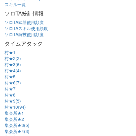
スキル一覧
ソロTA統計情報
ソロTA武器使用頻度
ソロTAスキル使用頻度
ソロTA狩技使用頻度
タイムアタック
村★1
村★2(2)
村★3(6)
村★4(4)
村★5
村★6(7)
村★7
村★8
村★9(5)
村★10(94)
集会所★1
集会所★2
集会所★3(5)
集会所★4(3)