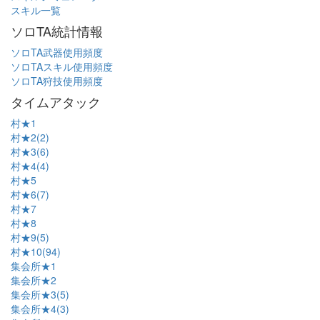
スキル一覧
ソロTA統計情報
ソロTA武器使用頻度
ソロTAスキル使用頻度
ソロTA狩技使用頻度
タイムアタック
村★1
村★2(2)
村★3(6)
村★4(4)
村★5
村★6(7)
村★7
村★8
村★9(5)
村★10(94)
集会所★1
集会所★2
集会所★3(5)
集会所★4(3)