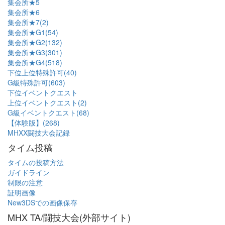
集会所★5
集会所★6
集会所★7(2)
集会所★G1(54)
集会所★G2(132)
集会所★G3(301)
集会所★G4(518)
下位上位特殊許可(40)
G級特殊許可(603)
下位イベントクエスト
上位イベントクエスト(2)
G級イベントクエスト(68)
【体験版】(268)
MHXX闘技大会記録
タイム投稿
タイムの投稿方法
ガイドライン
制限の注意
証明画像
New3DSでの画像保存
MHX TA/闘技大会(外部サイト)